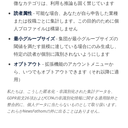
微なカテゴリは、利用も推論も固く禁じています
読者属性
- 可能な場合、あなたが自ら申告した業種
または役職ごとに集計します。この目的のために個
人プロファイルは構築しません
最小グループサイズ
- 集団が最小グループサイズの
閾値を満たす規模に達している場合にのみ生成し、
特定の読者が個別に識別されないようにします
オプトアウト
- 拡張機能のアカウントメニューか
ら、いつでもオプトアウトできます（それ以降に適
用）
私たちは、こうした匿名化・非識別化された集計データを、
GDPR前文26項およびCCPAの非識別化情報に関する適用除外と
整合的に、個人データに当たらないものとして取り扱います。
これらがNewsFathomの外に出ることはありません。