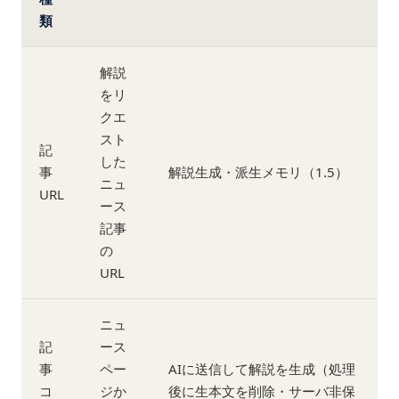
類
解説
をリ
クエ
スト
記
した
事
解説生成・派生メモリ（1.5）
ニュ
URL
ース
記事
の
URL
ニュ
記
ース
事
ペー
AIに送信して解説を生成（処理
コ
ジか
後に生本文を削除・サーバ非保