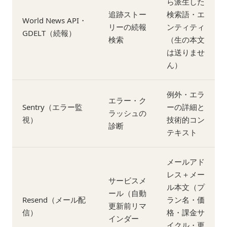
ら派生した
追跡ストー
検索語・エ
World News API・
リーの続報
ンティティ
GDELT（続報）
検索
（生の本文
は送りませ
ん）
例外・エラ
エラー・ク
Sentry（エラー監
ーの詳細と
ラッシュの
視）
技術的コン
診断
テキスト
メールアド
レス＋メー
サービスメ
ル本文（プ
ール（自動
Resend（メール配
ラン名・価
更新前リマ
信）
格・課金サ
インダー
イクル・更