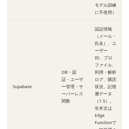
モデル訓練
に不使用）
認証情報
（メール・
氏名）、ユ
ーザー
ID、プロ
ファイル、
DB・認
利用・解析
証・ユーザ
ログ、購読
Supabase
ー管理・サ
状況、記憶
ーバーレス
層データ
関数
（1.5）。
生本文は
Edge
Functionで