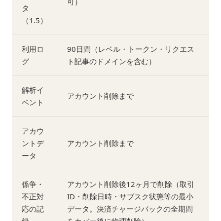
可）
タ
（1.5）
利用ロ
90日間（レベル・トークン・リクエス
グ
ト記事のドメインを含む）
解析イ
アカウント削除まで
ベント
アカウ
ントデ
アカウント削除まで
ータ
係争・
アカウント削除後12ヶ月で削除（取引
不正対
ID・削除日時・サブスク状態等の最小
応の記
データ。決済チャージバックの全期間