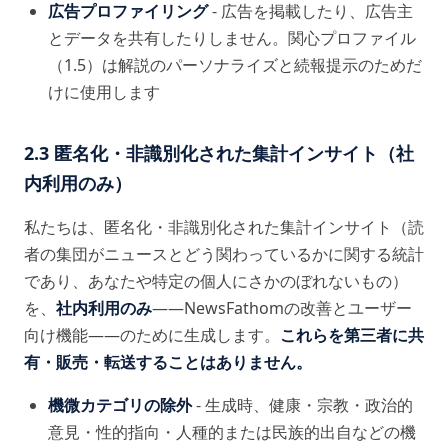
広告プロファイリング
- 広告を掲載したり、広告主
とデータを共有したりしません。関心プロファイル
（1.5）は解説のパーソナライズと続報提示のためだ
けに使用します
2.3 匿名化・非識別化された集計インサイト（社
内利用のみ）
私たちは、匿名化・非識別化された集計インサイト（読
者の集団がニュースとどう関わっているかに関する統計
であり、あなたや特定の個人にさかのぼれないもの）
を、
社内利用のみ
——NewsFathomの改善とユーザー
向け機能——のために生成します。
これらを第三者に共
有・販売・転送することはありません。
機微カテゴリの除外
- 生成時、健康・宗教・政治的
意見・性的指向・人種的または民族的出自などの機