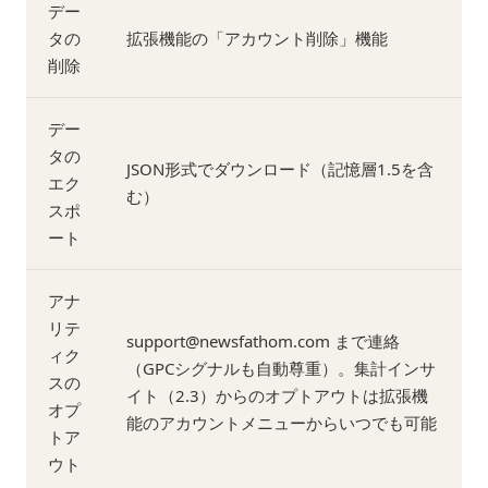
デー
タの
拡張機能の「アカウント削除」機能
削除
デー
タの
JSON形式でダウンロード（記憶層1.5を含
エク
む）
スポ
ート
アナ
リテ
support@newsfathom.com まで連絡
ィク
（GPCシグナルも自動尊重）。集計インサ
スの
イト（2.3）からのオプトアウトは拡張機
オプ
能のアカウントメニューからいつでも可能
トア
ウト