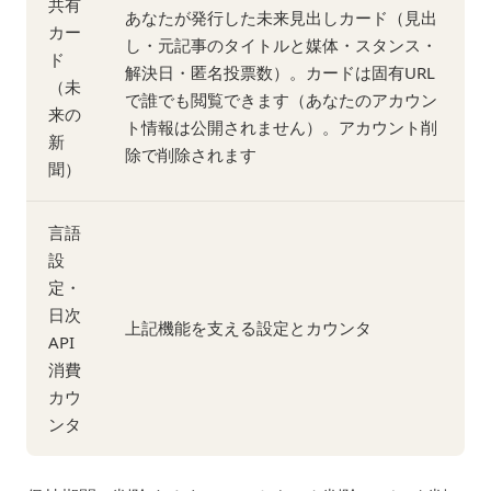
共有
あなたが発行した未来見出しカード（見出
カー
し・元記事のタイトルと媒体・スタンス・
ド
解決日・匿名投票数）。カードは固有URL
（未
で誰でも閲覧できます（あなたのアカウン
来の
ト情報は公開されません）。アカウント削
新
除で削除されます
聞）
言語
設
定・
日次
上記機能を支える設定とカウンタ
API
消費
カウ
ンタ