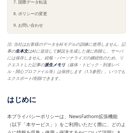
7. 国際データ転送
8. ポリシーの変更
9. お問い合わせ
注: 当社はお客様のデータをAIモデルの訓練に使用しません。記
事の
生本文
はAIに送信して解説を生成した後に削除し、サーバ
には保存しません。続報・パーソナライズの継続性のため、リ
クエストした記事の
派生メモリ
（媒体・トピック・到達レベ
ル・関心プロファイル等）は保持します（1.5参照）。いつでも
エクスポート/削除できます。
はじめに
本プライバシーポリシーは、NewsFathom拡張機能
（以下「本サービス」）をご利用いただく際に、どのよ
うに情報を収集・使用・保護するかについて説明しま