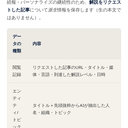
続報・パーソナライズの継続性のため、
解説をリクエス
トした記事
について
派生
情報を保存します（生の本文で
はありません）。
デー
タの
内容
種類
閲覧
リクエストした記事のURL・タイトル・媒
記録
体・言語・到達した解説レベル・日時
エン
ティ
テ
タイトル＋先頭抜粋からAIが抽出した人
ィ/
名・組織・トピック
トピ
ック