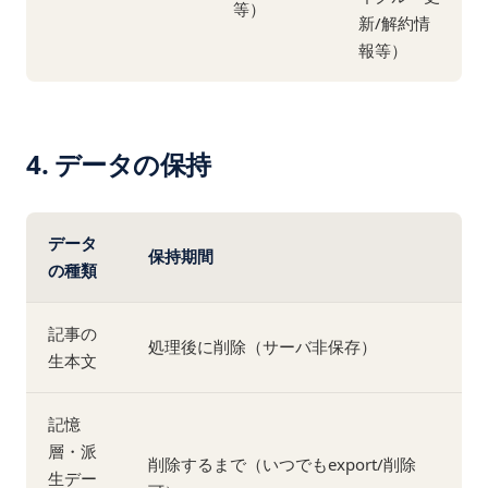
等）
新/解約情
報等）
4. データの保持
データ
保持期間
の種類
記事の
処理後に削除（サーバ非保存）
生本文
記憶
層・派
削除するまで（いつでもexport/削除
生デー