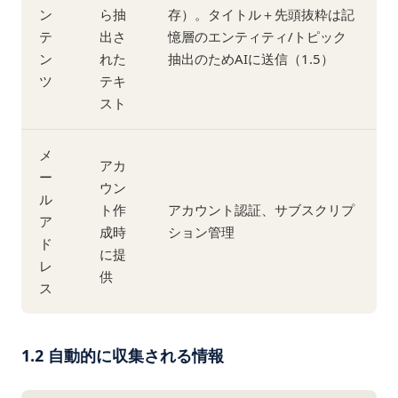
ン
ら抽
存）。タイトル＋先頭抜粋は記
テ
出さ
憶層のエンティティ/トピック
ン
れた
抽出のためAIに送信（1.5）
ツ
テキ
スト
メ
アカ
ー
ウン
ル
ト作
アカウント認証、サブスクリプ
ア
成時
ション管理
ド
に提
レ
供
ス
1.2 自動的に収集される情報