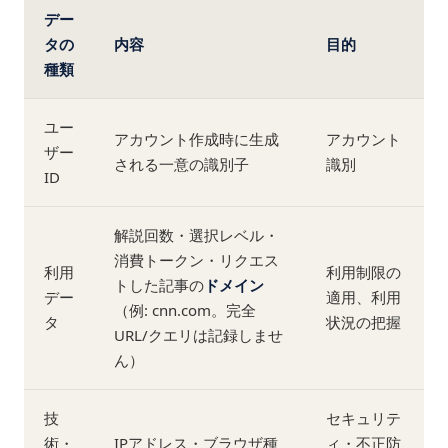
デー
タの
内容
目的
種類
ユー
アカウント作成時に生成
アカウント
ザー
される一意の識別子
識別
ID
解説回数・選択レベル・
消費トークン・リクエス
利用
利用制限の
トした記事の
ドメイン
デー
適用、利用
（例: cnn.com。完全
タ
状況の把握
URL/クエリは記録しませ
ん）
技
セキュリテ
術・
IPアドレス・ブラウザ種
ィ・不正防