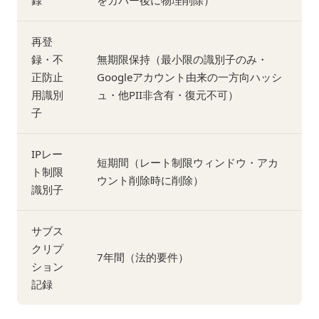
録
をカバー後に物理削除）
再登
録・不
無期限保持（最小限の識別子のみ・
正防止
Googleアカウント由来の一方向ハッシ
用識別
ュ・他PII非含有・復元不可）
子
IPレー
短期間（レート制限ウィンドウ・アカ
ト制限
ウント削除時に削除）
識別子
サブス
クリプ
7年間（法的要件）
ション
記録